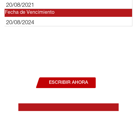
20/08/2021
Fecha de Vencimiento
20/08/2024
¿Deseas hablar con un asesor, o estás
interesado en alguno de nuestros
productos o servicios?
ESCRIBIR AHORA