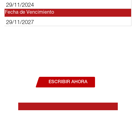
29/11/2024
Fecha de Vencimiento
29/11/2027
¿Deseas hablar con un asesor, o estás
interesado en alguno de nuestros
productos o servicios?
ESCRIBIR AHORA