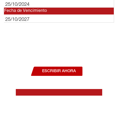
25/10/2024
Fecha de Vencimiento
25/10/2027
¿Deseas hablar con un asesor, o estás
interesado en alguno de nuestros
productos o servicios?
ESCRIBIR AHORA