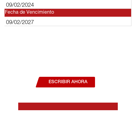
09/02/2024
Fecha de Vencimiento
09/02/2027
¿Deseas hablar con un asesor, o estás
interesado en alguno de nuestros
productos o servicios?
ESCRIBIR AHORA