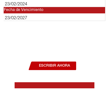
23/02/2024
Fecha de Vencimiento
23/02/2027
¿Deseas hablar con un asesor, o estás
interesado en alguno de nuestros
productos o servicios?
ESCRIBIR AHORA