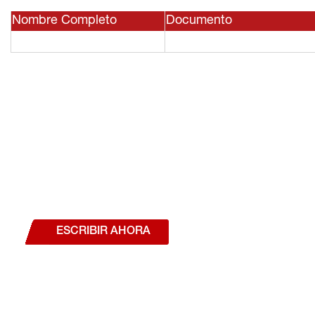
Nombre Completo
Documento
¿Deseas hablar con un a
estás interesado en a
nuestros productos o se
ESCRIBIR AHORA