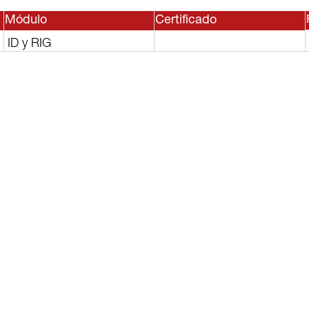
Módulo
Certificado
ID y RIG
sesor, o
lguno de
rvicios?