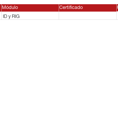
Módulo
Certificado
ID y RIG
sesor, o
lguno de
rvicios?