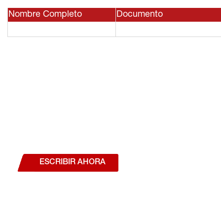
Nombre Completo
Documento
¿Deseas hablar con un a
estás interesado en a
nuestros productos o se
ESCRIBIR AHORA