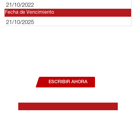
21/10/2022
Fecha de Vencimiento
21/10/2025
¿Deseas hablar con un asesor, o estás
interesado en alguno de nuestros
productos o servicios?
ESCRIBIR AHORA