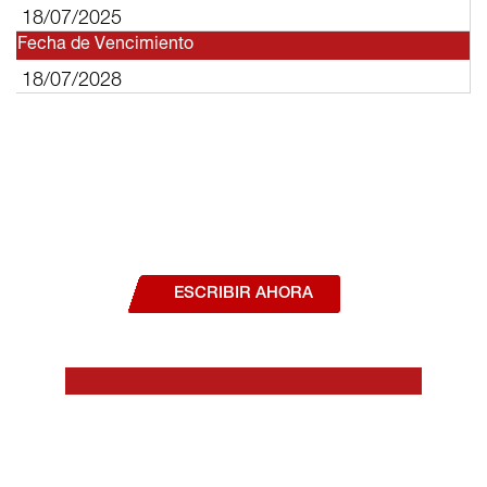
18/07/2025
Fecha de Vencimiento
18/07/2028
¿Deseas hablar con un asesor, o estás
interesado en alguno de nuestros
productos o servicios?
ESCRIBIR AHORA