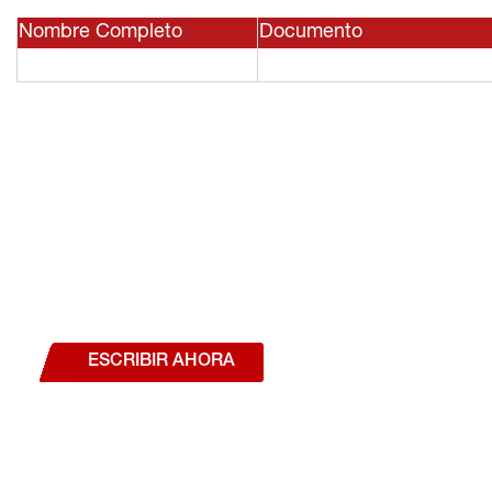
Nombre Completo
Documento
¿Deseas hablar con un a
estás interesado en a
nuestros productos o se
ESCRIBIR AHORA