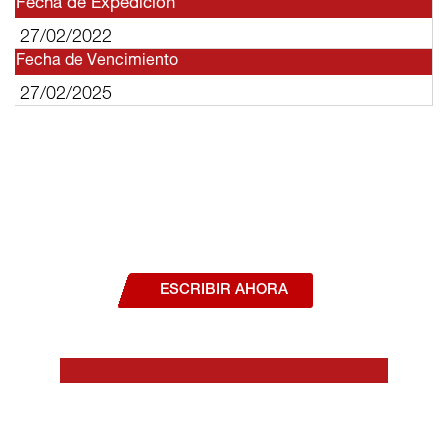
Fecha de Expedición
27/02/2022
Fecha de Vencimiento
27/02/2025
¿Deseas hablar con un asesor, o estás
interesado en alguno de nuestros
productos o servicios?
ESCRIBIR AHORA