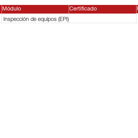
Módulo
Certificado
Inspección de equipos (EPI)
sesor, o
lguno de
rvicios?