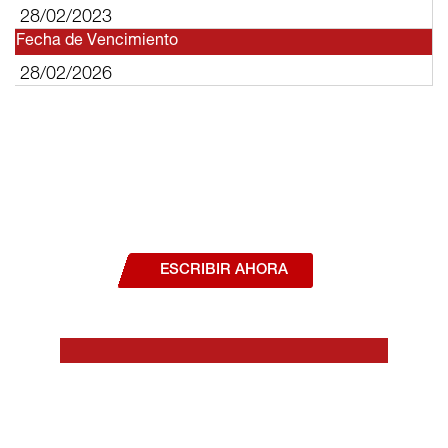
28/02/2023
Fecha de Vencimiento
28/02/2026
¿Deseas hablar con un asesor, o estás
interesado en alguno de nuestros
productos o servicios?
ESCRIBIR AHORA