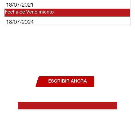
18/07/2021
Fecha de Vencimiento
18/07/2024
¿Deseas hablar con un asesor, o estás
interesado en alguno de nuestros
productos o servicios?
ESCRIBIR AHORA