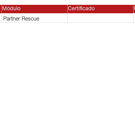
Módulo
Certificado
Partner Rescue
sesor, o
lguno de
rvicios?