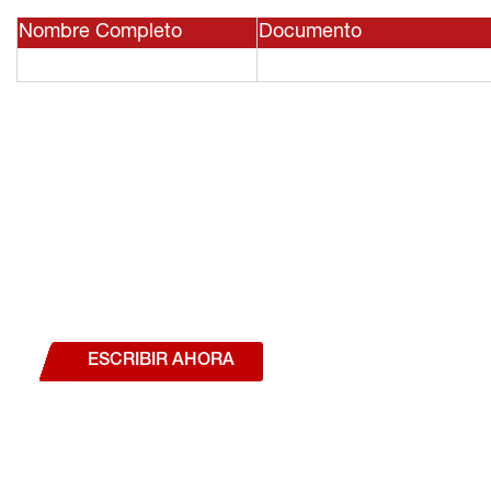
Nombre Completo
Documento
¿Deseas hablar con un a
estás interesado en a
nuestros productos o se
ESCRIBIR AHORA