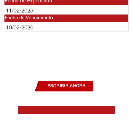
Fecha de Expedición
11/02/2025
Fecha de Vencimiento
10/02/2026
¿Deseas hablar con un asesor, o estás
interesado en alguno de nuestros
productos o servicios?
ESCRIBIR AHORA