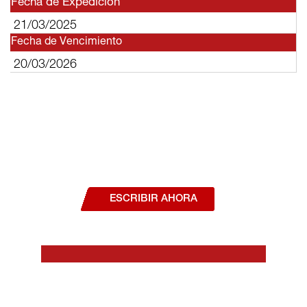
Fecha de Expedición
21/03/2025
Fecha de Vencimiento
20/03/2026
¿Deseas hablar con un asesor, o estás
interesado en alguno de nuestros
productos o servicios?
ESCRIBIR AHORA