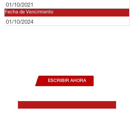
01/10/2021
Fecha de Vencimiento
01/10/2024
¿Deseas hablar con un asesor, o estás
interesado en alguno de nuestros
productos o servicios?
ESCRIBIR AHORA