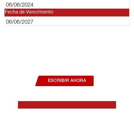
06/06/2024
Fecha de Vencimiento
06/06/2027
¿Deseas hablar con un asesor, o estás
interesado en alguno de nuestros
productos o servicios?
ESCRIBIR AHORA