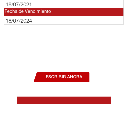
18/07/2021
Fecha de Vencimiento
18/07/2024
¿Deseas hablar con un asesor, o estás
interesado en alguno de nuestros
productos o servicios?
ESCRIBIR AHORA