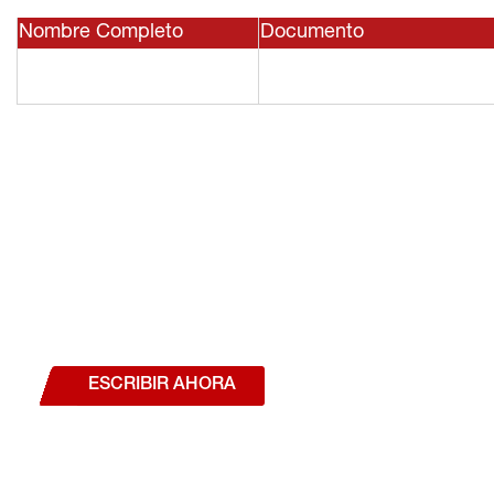
Nombre Completo
Documento
¿Deseas hablar con un a
estás interesado en a
nuestros productos o se
ESCRIBIR AHORA