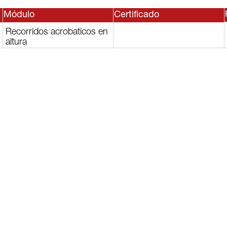
Módulo
Certificado
Recorridos acrobaticos en
altura
sesor, o
lguno de
rvicios?