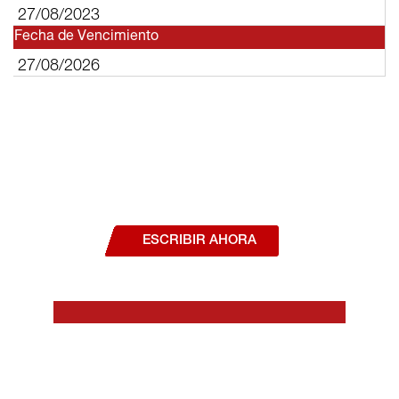
27/08/2023
Fecha de Vencimiento
27/08/2026
¿Deseas hablar con un asesor, o estás
interesado en alguno de nuestros
productos o servicios?
ESCRIBIR AHORA