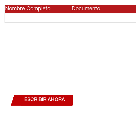
Nombre Completo
Documento
¿Deseas hablar con un a
estás interesado en a
nuestros productos o se
ESCRIBIR AHORA