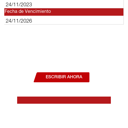
24/11/2023
Fecha de Vencimiento
24/11/2026
¿Deseas hablar con un asesor, o estás
interesado en alguno de nuestros
productos o servicios?
ESCRIBIR AHORA