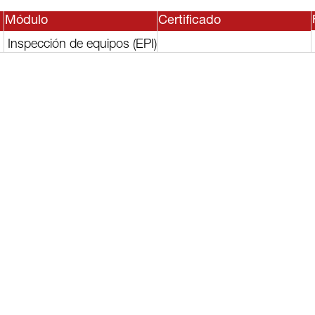
Módulo
Certificado
Inspección de equipos (EPI)
sesor, o
lguno de
rvicios?