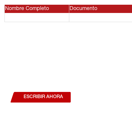
Nombre Completo
Documento
¿Deseas hablar con un a
estás interesado en a
nuestros productos o se
ESCRIBIR AHORA