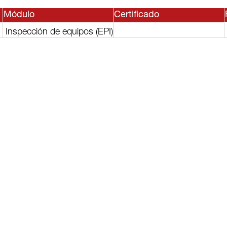
Módulo
Certificado
Inspección de equipos (EPI)
sesor, o
lguno de
rvicios?