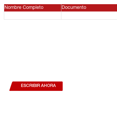
Nombre Completo
Documento
¿Deseas hablar con un a
estás interesado en a
nuestros productos o se
ESCRIBIR AHORA