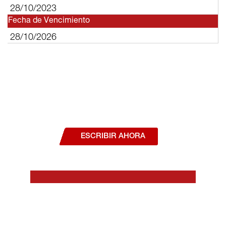
28/10/2023
Fecha de Vencimiento
28/10/2026
¿Deseas hablar con un asesor, o estás
interesado en alguno de nuestros
productos o servicios?
ESCRIBIR AHORA