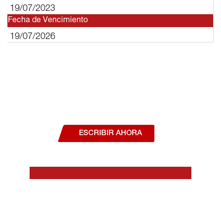
19/07/2023
Fecha de Vencimiento
19/07/2026
¿Deseas hablar con un asesor, o estás
interesado en alguno de nuestros
productos o servicios?
ESCRIBIR AHORA