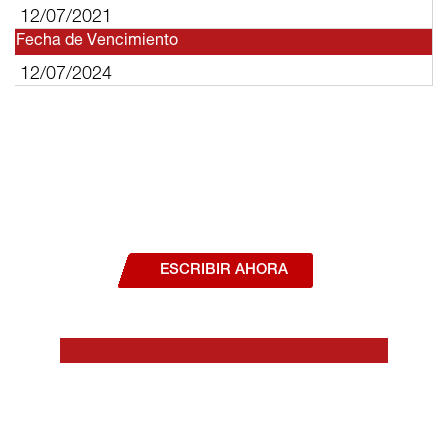
12/07/2021
Fecha de Vencimiento
12/07/2024
¿Deseas hablar con un asesor, o estás
interesado en alguno de nuestros
productos o servicios?
ESCRIBIR AHORA