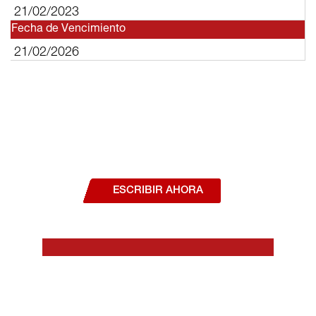
21/02/2023
Fecha de Vencimiento
21/02/2026
¿Deseas hablar con un asesor, o estás
interesado en alguno de nuestros
productos o servicios?
ESCRIBIR AHORA