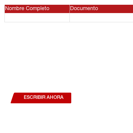
Nombre Completo
Documento
¿Deseas hablar con un a
estás interesado en a
nuestros productos o se
ESCRIBIR AHORA