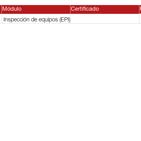
Módulo
Certificado
Inspección de equipos (EPI)
sesor, o
lguno de
rvicios?