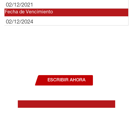
02/12/2021
Fecha de Vencimiento
02/12/2024
¿Deseas hablar con un asesor, o estás
interesado en alguno de nuestros
productos o servicios?
ESCRIBIR AHORA