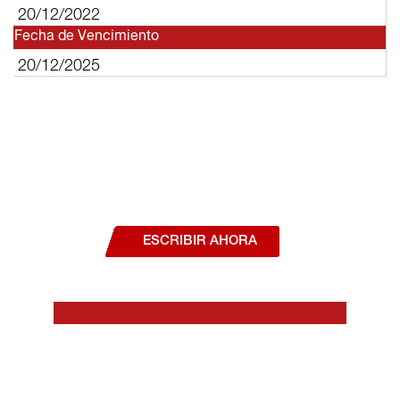
20/12/2022
Fecha de Vencimiento
20/12/2025
¿Deseas hablar con un asesor, o estás
interesado en alguno de nuestros
productos o servicios?
ESCRIBIR AHORA