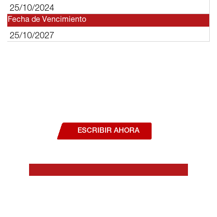
25/10/2024
Fecha de Vencimiento
25/10/2027
¿Deseas hablar con un asesor, o estás
interesado en alguno de nuestros
productos o servicios?
ESCRIBIR AHORA