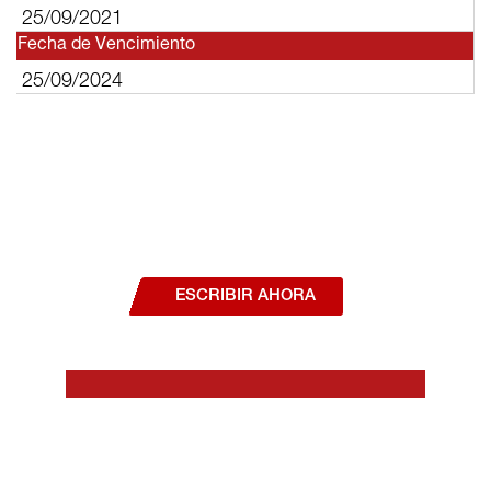
25/09/2021
Fecha de Vencimiento
25/09/2024
¿Deseas hablar con un asesor, o estás
interesado en alguno de nuestros
productos o servicios?
ESCRIBIR AHORA