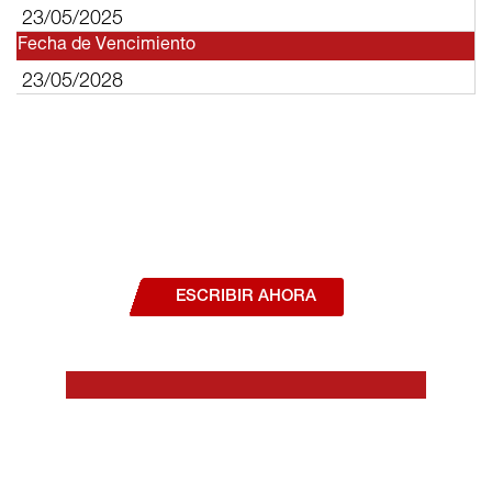
23/05/2025
Fecha de Vencimiento
23/05/2028
¿Deseas hablar con un asesor, o estás
interesado en alguno de nuestros
productos o servicios?
ESCRIBIR AHORA