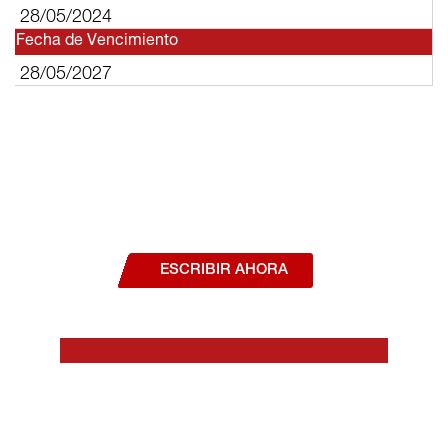
28/05/2024
Fecha de Vencimiento
28/05/2027
¿Deseas hablar con un asesor, o estás
interesado en alguno de nuestros
productos o servicios?
ESCRIBIR AHORA