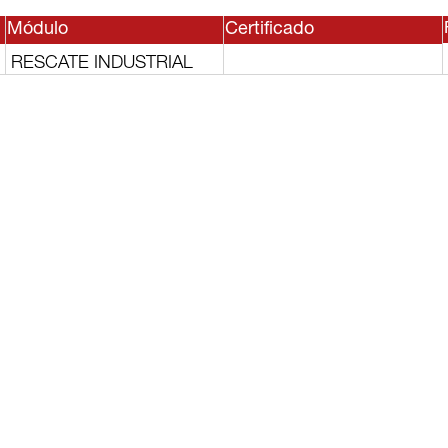
Módulo
Certificado
RESCATE INDUSTRIAL
sesor, o
lguno de
rvicios?