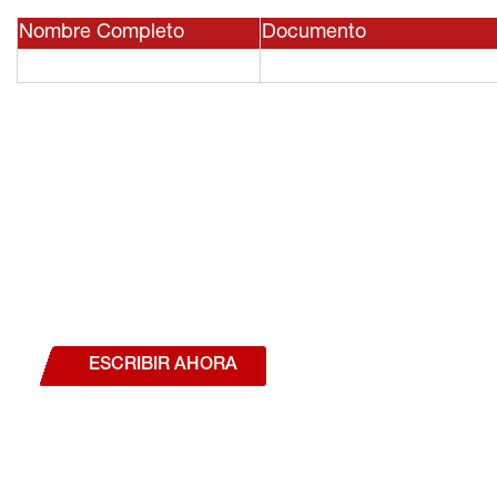
Nombre Completo
Documento
¿Deseas hablar con un a
estás interesado en a
nuestros productos o se
ESCRIBIR AHORA