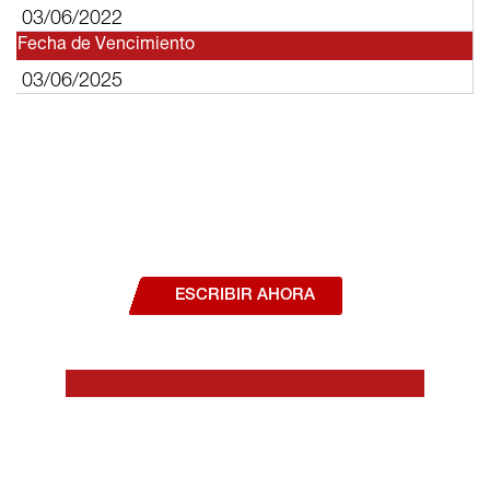
03/06/2022
Fecha de Vencimiento
03/06/2025
¿Deseas hablar con un asesor, o estás
interesado en alguno de nuestros
productos o servicios?
ESCRIBIR AHORA