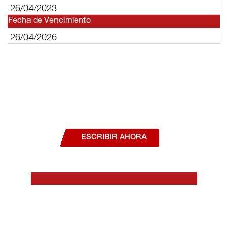
26/04/2023
Fecha de Vencimiento
26/04/2026
¿Deseas hablar con un asesor, o estás
interesado en alguno de nuestros
productos o servicios?
ESCRIBIR AHORA