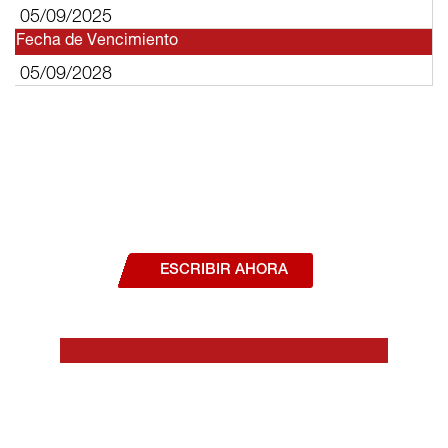
05/09/2025
Fecha de Vencimiento
05/09/2028
¿Deseas hablar con un asesor, o estás
interesado en alguno de nuestros
productos o servicios?
ESCRIBIR AHORA