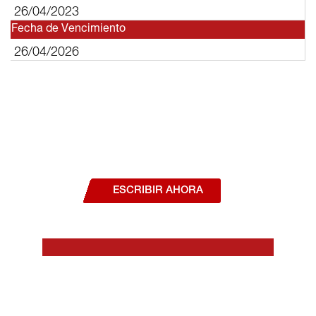
26/04/2023
Fecha de Vencimiento
26/04/2026
¿Deseas hablar con un asesor, o estás
interesado en alguno de nuestros
productos o servicios?
ESCRIBIR AHORA