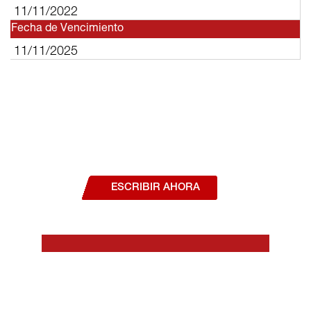
11/11/2022
Fecha de Vencimiento
11/11/2025
¿Deseas hablar con un asesor, o estás
interesado en alguno de nuestros
productos o servicios?
ESCRIBIR AHORA