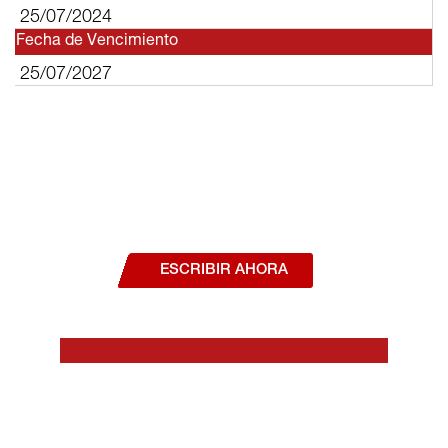
25/07/2024
Fecha de Vencimiento
25/07/2027
¿Deseas hablar con un asesor, o estás
interesado en alguno de nuestros
productos o servicios?
ESCRIBIR AHORA