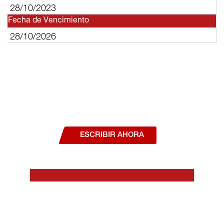
28/10/2023
Fecha de Vencimiento
28/10/2026
¿Deseas hablar con un asesor, o estás
interesado en alguno de nuestros
productos o servicios?
ESCRIBIR AHORA