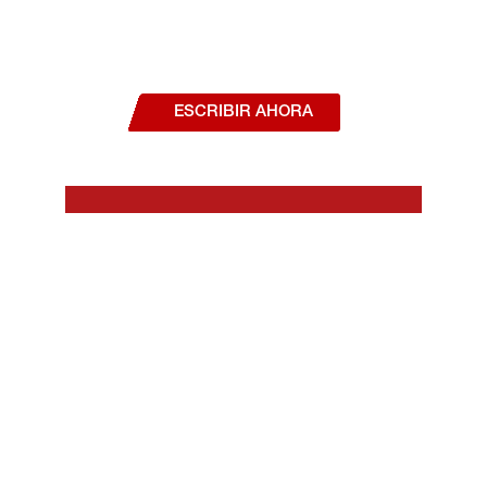
¿Deseas hablar con un asesor, o estás
interesado en alguno de nuestros
productos o servicios?
ESCRIBIR AHORA