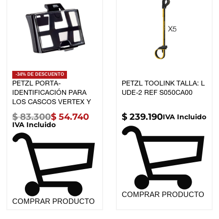
-34% DE DESCUENTO
PETZL PORTA-
PETZL TOOLINK TALLA: L
IDENTIFICACIÓN PARA
UDE-2 REF S050CA00
LOS CASCOS VERTEX Y
STRATO UDE-4 REF
$
83.300
$
54.740
$
239.190
IVA Incluido
A018AA00
IVA Incluido
COMPRAR PRODUCTO
COMPRAR PRODUCTO