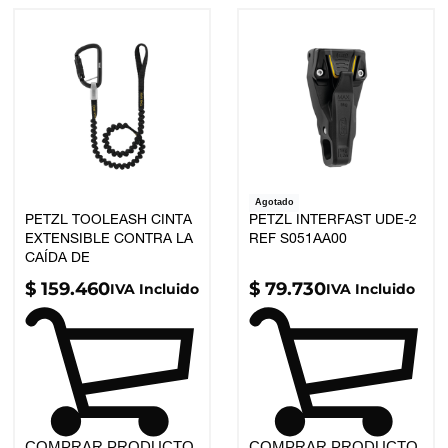
Agotado
PETZL TOOLEASH CINTA
PETZL INTERFAST UDE-2
EXTENSIBLE CONTRA LA
REF S051AA00
CAÍDA DE
HERRAMIENTAS HASTA 5
$
159.460
$
79.730
IVA Incluido
IVA Incluido
KG UDE-2 REF S049AA00
COMPRAR PRODUCTO
COMPRAR PRODUCTO