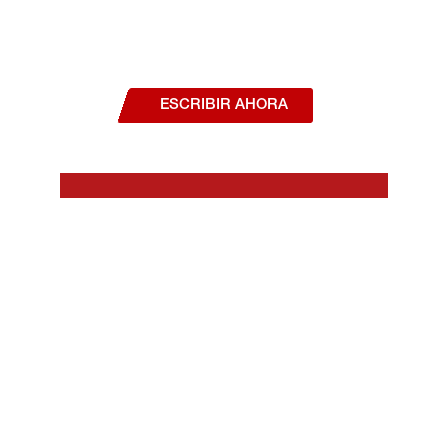
¿Deseas hablar con un asesor, o estás
interesado en alguno de nuestros
productos o servicios?
ESCRIBIR AHORA