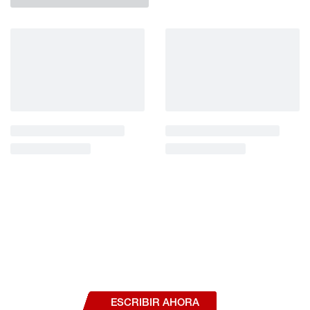
¿Deseas hablar con un asesor, o estás
interesado en alguno de nuestros
productos o servicios?
ESCRIBIR AHORA