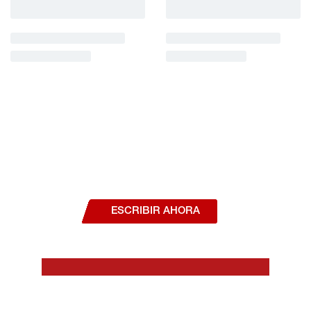
¿Deseas hablar con un asesor, o estás
interesado en alguno de nuestros
productos o servicios?
ESCRIBIR AHORA